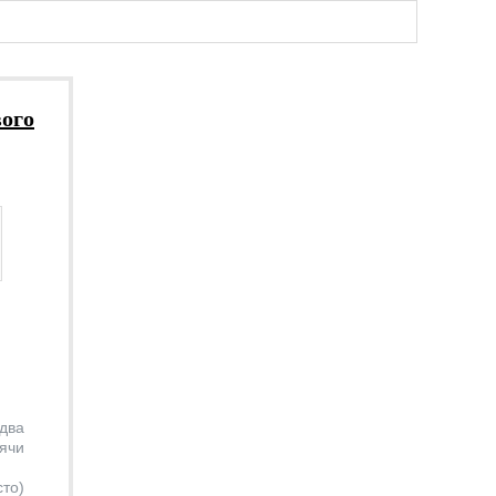
вого
два
ячи
то)