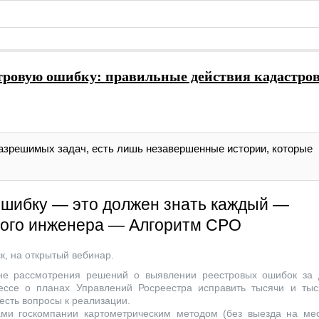
тровую ошибку: правильные действия кадастро
разрешимых задач, есть лишь незавершенные истории, которые
ошибку — это должен знать каждый —
вого инженера — Алгоритм СРО
к, на открытый вебинар.
не рассмотрения решений о выявлении реестровых ошибок за 
ессе о планах Управлений Росреестра исправить тысячи и тыс
есть вопросы к реализации.
ками госкомпании картометрическим методом
(
без выезда на мес