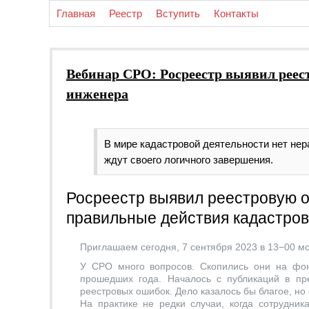
Главная
Реестр
Вступить
Контакты
Вебинар СРО: Росреестр выявил реес
инженера
В мире кадастровой деятельности нет не
ждут своего логичного завершения.
Росреестр выявил реестровую 
правильные действия кадастро
Приглашаем сегодня, 7 сентября 2023 в 13−00 мс
У СРО много вопросов. Скопились они на фо
прошедших года. Началось с публикаций в пр
реестровых ошибок. Дело казалось бы благое, но 
На практике не редки случаи, когда сотрудни