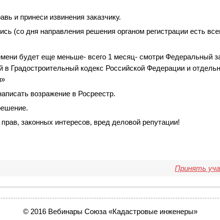
вь и принеси извинения заказчику.
пись
(
со дня направления решения органом регистрации есть все
мени будет еще меньше- всего 1 месяц- смотри Федеральный з
й в Градостроительный кодекс Российской Федерации и отдель
и»
аписать возражение в Росреестр.
решение.
рав, законных интересов, вред деловой репутации!
Принять уч
© 2016 Вебинары Союза
«
Кадастровые инженеры»