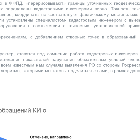
х в ФФПД, «перерисовывают» границы уточненных геодезическ
ых определены кадастровыми инженерами верно. Точность так
лавное, координаты не соответствуют фактическому местоположе
ыли установлены специалистом- кадастровым инженером с выез
орудования в соответствии с точностью, установленной прика
ересечениям, с добавлением створных точек в образованный 
актер, ставятся под сомнение работа кадастровых инженеров 
остижения показателей нарушения обязательных условий членс
 всем известным нам случаям выявления РО со стороны Росреест
лгоритмы, которыми мы готовы поделиться с вами, в рамках
данн