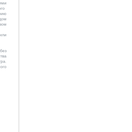
ими
ого
нию
дом
зом
или
без
тва
ра.
ого