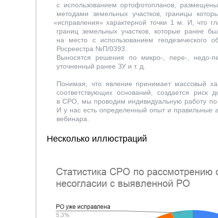
с использованием ортофотопланов, размещены
методами земельных участков, границы котор
«
исправления» характерной точки 1 м. И, что г
границ земельных участков, которые ранее б
на место с использованием геодезического об
Росреестра №П/0393.
Выносятся решения по микро-, пере-, недо-п
уточненный ранее ЗУ
и т. д.
Понимая, что явление принимает массовый хар
соответствующих оснований, создается риск д
в СРО, мы проводим индивидуальную работу по
И у нас есть определенный опыт и правильные а
вебинара.
Несколько иллюстраций